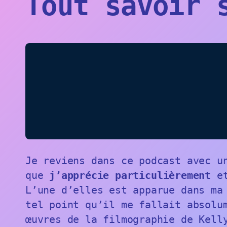
Tout savoir 
Je reviens dans ce podcast avec u
que
j’apprécie particulièrement
et
L’une d’elles est apparue dans ma
tel point qu’il me fallait absolu
œuvres de la filmographie de Kell