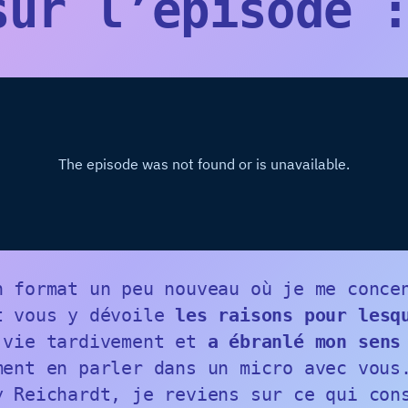
sur l’épisode 
n format un peu nouveau où je me conce
 vous y dévoile
les raisons pour lesq
 vie tardivement et
a ébranlé mon sens
ment en parler dans un micro avec vous
y Reichardt, je reviens sur ce qui co