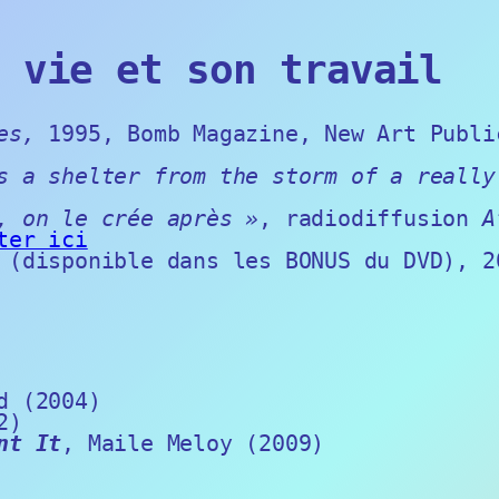
 vie et son travail
nes,
1995, Bomb Magazine, New Art Publi
as a shelter from the storm of a reall
, on le crée après »
, radiodiffusion
A
ter ici
(disponible dans les BONUS du DVD), 2
d
(2004)
2)
nt It
, Maile Meloy (2009)