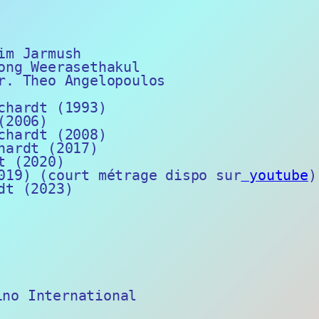
im Jarmush
ong Weerasethakul
r. Theo Angelopoulos
chardt (1993)
(2006)
chardt (2008)
hardt (2017)
t (2020)
019) (court métrage dispo sur
youtube
)
dt (2023)
ino International