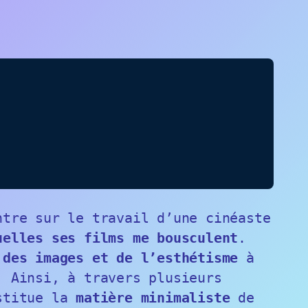
:
ntre sur le travail d’une cinéaste
uelles ses films me bousculent
.
 des images et de l’esthétisme
à
. Ainsi, à travers plusieurs
nstitue la
matière minimaliste
de