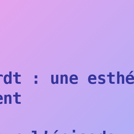
rdt : une esth
ent