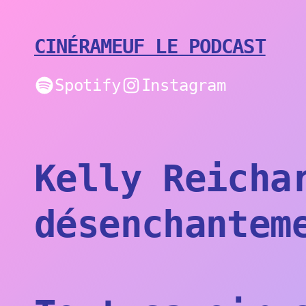
Aller
au
contenu
CINÉRAMEUF LE PODCAST
Spotify
Instagram
Kelly Reicha
désenchantem