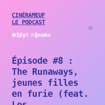
Aller
au
contenu
CINÉRAMEUF
LE PODCAST
Spotify
Instagram
Épisode #8 :
The Runaways,
jeunes filles
en furie (feat.
Les