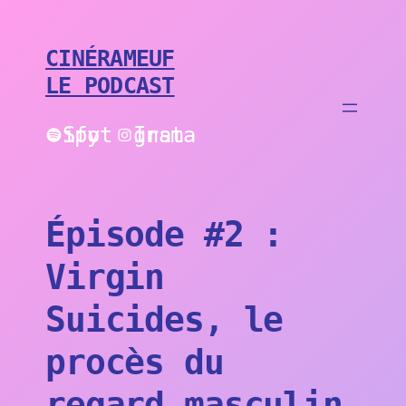
Aller
au
contenu
CINÉRAMEUF
LE PODCAST
Spotify
Instagram
Épisode #2 :
Virgin
Suicides, le
procès du
regard masculin