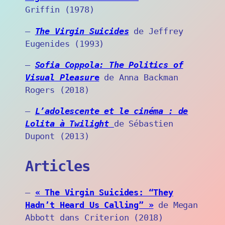
Griffin (1978)
–
The Virgin Suicides
de Jeffrey
Eugenides (1993)
–
Sofia Coppola: The Politics of
Visual Pleasur
e
de Anna Backman
Rogers (2018)
–
L’adolescente et le cinéma : de
Lolita à Twilight
de Sébastien
Dupont (2013)
Articles
–
« The Virgin Suicides: “They
Hadn’t Heard Us Calling” »
de Megan
Abbott dans Criterion (2018)