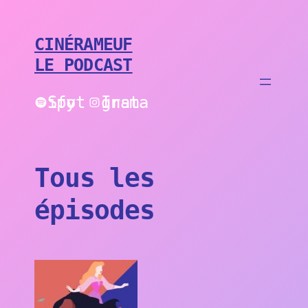
Aller
au
contenu
CINÉRAMEUF
LE PODCAST
Spotify
Instagram
Tous les
épisodes